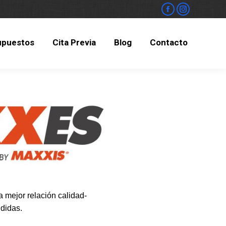
upuestos
Cita Previa
Blog
Contacto
upuestos
Cita Previa
Blog
Contacto
 mejor relación calidad-
didas.