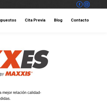
upuestos
Cita Previa
Blog
Contacto
upuestos
Cita Previa
Blog
Contacto
 mejor relación calidad-
didas.