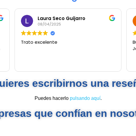
Laura Seco Guijarro
08/04/2025
Trato excelente
B
n
J
uieres escribirnos una rese
Puedes hacerlo
pulsando aquí
.
resas que confían en noso