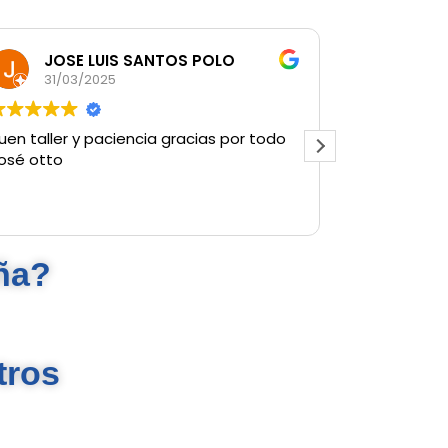
JOSE LUIS SANTOS POLO
Caro
31/03/2025
28/0
uen taller y paciencia gracias por todo
Rápidos, co
osé otto
cliente. Tal
devolvieron 
ña?
tros