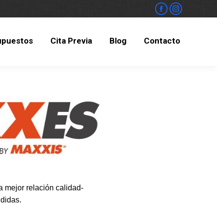
upuestos
Cita Previa
Blog
Contacto
upuestos
Cita Previa
Blog
Contacto
 mejor relación calidad-
didas.