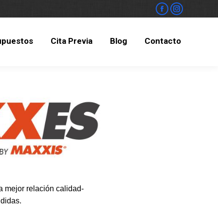
upuestos
Cita Previa
Blog
Contacto
upuestos
Cita Previa
Blog
Contacto
 mejor relación calidad-
didas.