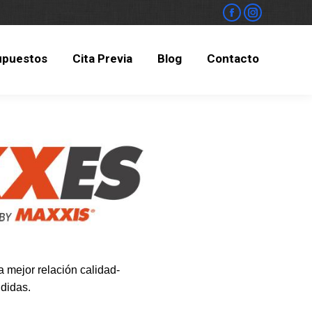
upuestos
Cita Previa
Blog
Contacto
upuestos
Cita Previa
Blog
Contacto
 mejor relación calidad-
didas.