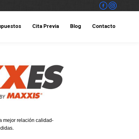
upuestos
Cita Previa
Blog
Contacto
upuestos
Cita Previa
Blog
Contacto
 mejor relación calidad-
didas.