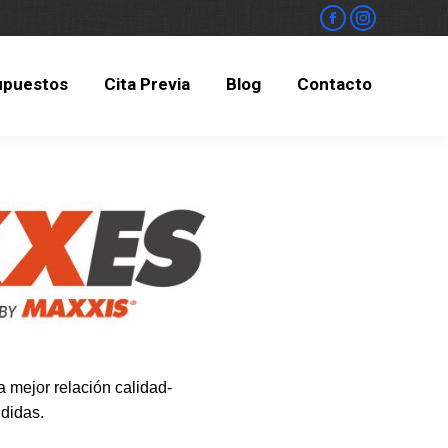
upuestos
Cita Previa
Blog
Contacto
upuestos
Cita Previa
Blog
Contacto
 mejor relación calidad-
didas.