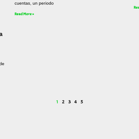
cuentas, un periodo
Rea
Read More »
a
 de
1
2
3
4
5