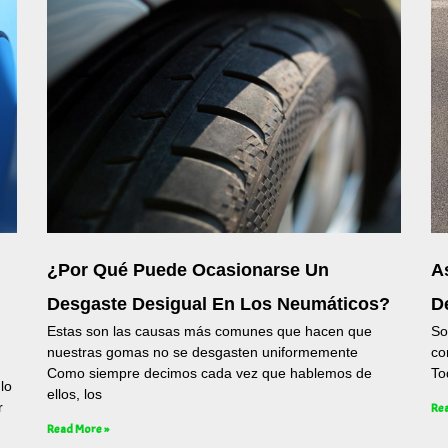
¿Por Qué Puede Ocasionarse Un
A
Desgaste Desigual En Los Neumáticos?
D
Estas son las causas más comunes que hacen que
So
nuestras gomas no se desgasten uniformemente
co
Como siempre decimos cada vez que hablemos de
To
lo
ellos, los
r
Rea
Read More »