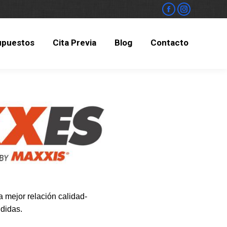
upuestos
Cita Previa
Blog
Contacto
upuestos
Cita Previa
Blog
Contacto
 mejor relación calidad-
didas.